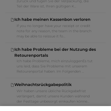
zurück und fügen Sie der Verpackung, die
Teil der Ware ist, Ihren gültigen K...
Ich habe meinen Kassenbon verloren
If you no longer have your receipt or credit
note for any reason, the team in the branch
may be able to reissue it fo...
Ich habe Probleme bei der Nutzung des
Retourenportals
Ich habe Probleme, mich einzuloggenEs tut
uns leid, dass Sie Probleme mit unserem
Retourenportal haben. Im Folgenden ...
Weihnachtsrückgabepolitik
Wir haben unsere übliche Rückgabefrist
verlängert, damit unsere Kunden während
der Festtage unbesorgt einkaufen könne...