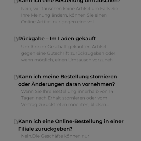
Kann ich eine Bestellung umtauschen?
Nein, wir tauschen keine Artikel um.Falls Sie
Ihre Meinung ändern, können Sie einen
Online-Artikel nur gegen eine vol...
Rückgabe – Im Laden gekauft
Um Ihre im Geschäft gekauften Artikel
gegen eine Gutschrift zurückzugeben oder,
wenn möglich, einen Umtausch vorzuneh...
Kann ich meine Bestellung stornieren
oder Änderungen daran vornehmen?
Wenn Sie Ihre Bestellung innerhalb von 14
Tagen nach Erhalt stornieren oder vom
Vertrag zurücktreten möchten, klicken...
Kann ich eine Online-Bestellung in einer
Filiale zurückgeben?
Nein.Die Geschäfte können nur