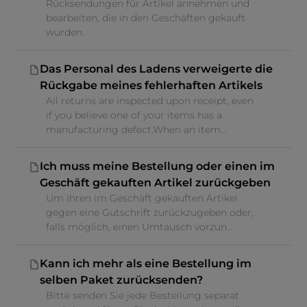
Rücksendungen für Artikel annehmen und
bearbeiten, die in den Geschäften gekauft
wurden.
Das Personal des Ladens verweigerte die
Rückgabe meines fehlerhaften Artikels
All returns are inspected upon receipt, even
if you believe one of your items has a
manufacturing defect.When an item...
Ich muss meine Bestellung oder einen im
Geschäft gekauften Artikel zurückgeben
Um Ihren im Geschäft gekauften Artikel
gegen eine Gutschrift zurückzugeben oder,
falls möglich, einen Umtausch vorzun...
Kann ich mehr als eine Bestellung im
selben Paket zurücksenden?
Bitte senden Sie jede Bestellung separat